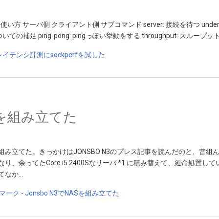
た 使い方 サーバ側 クライアント側 サブコマンド server: 接続を待つ und
 nについての補足 ping-pong: pingっぽい挙動をする throughput: スループッ
ASを組み立てた
組み立てた。きっかけはJONSBO N3のプレス記事を読んだのと、昔組
り、余ってたCore i5 2400Sなサーバ *1 に積み替えて、延命処置
てなか…