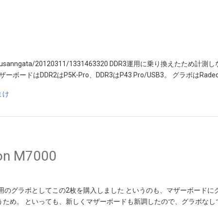
.jp/ryousanngata/20120311/1331463320 DDR3運用に乗り換えた
ドはDDR2はP5K-Pro、DDR3はP43 Pro/USB3。 グラボはRadeon 
on M7000
用のグラボとしてこの2枚を購入しました というのも、マザーボードに
うため。 といっても、新しくマザーボードも新調したので、グラボなし