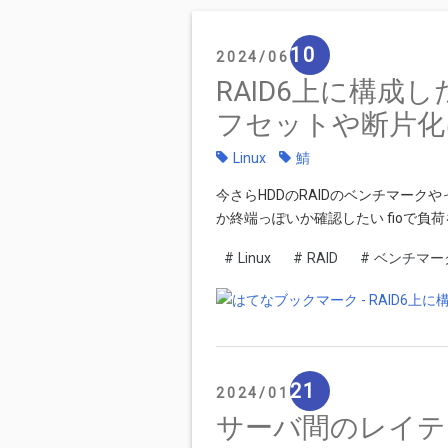
10
2024
06
RAID6上に構成
フセットや断片化
Linux
鯖
今さらHDDのRAIDのベンチマーク
か終端っぽいか確認したい fioで負
#
Linux
#
RAID
#
ベンチマー
21
2024
01
サーバ間のレイテン