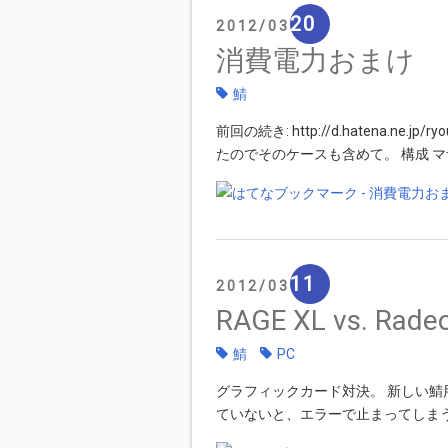
20
2012
03
消費電力おまけ
鯖
前回の続き: http://d.hatena.ne
たのでそのケースも含めて。 構成 マザーボー
11
2012
03
RAGE XL vs. Rade
鯖
PC
グラフィックカード対決。 新しい鯖
ていないと、エラーで止まってしま