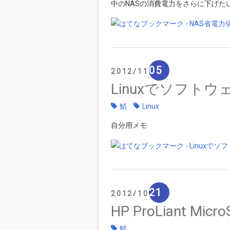
中のNASの消費電力をさらに下げた
05
2012
11
Linuxでソフト
鯖
Linux
自分用メモ
21
2012
10
HP ProLiant M
鯖