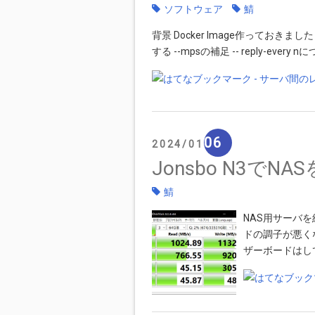
ソフトウェア
鯖
背景 Docker Image作っておきまし
する --mpsの補足 -- reply-every
06
2024
01
Jonsbo N3でN
鯖
NAS用サーバを
ドの調子が悪くな
ザーボードはし