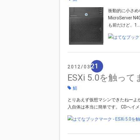
衝動的に小さめなN
MicroServ
も前だけど、1…
21
2012
03
ESXi 5.0を触っ
鯖
とりあえず仮想マシンできたねーよかっ
入自体は本当に簡単です。 CDへイメ