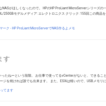
ASがほしくなったので。 HPのHP ProLiant MicroServerシリーズの
er N40L/250GBモデルメディア: エレクトロニクス クリック: 155回この商
てます
たねーという段階。 お仕事で使ってるvCenterがないと、できること
ージを焼ければ誰でも出来ます。 また、ESXiは軽いので、USBメモリ