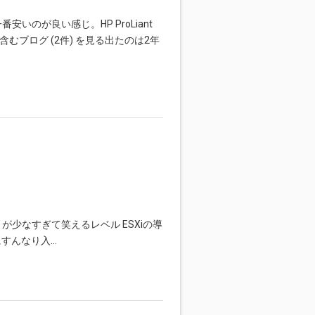
一番安いのが良い感じ。HP ProLiant
品を含むブログ (2件) を見る出たのは2年
が少なすぎて笑えるレベル ESXiの導
にすんなり入…