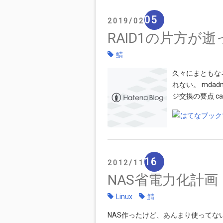
05
2019
02
RAID1の片方
鯖
久々にまともな
れない。 md
ジ交換の要点 cat 
16
2012
11
NAS省電力化計画
Linux
鯖
NAS作ったけど、あんまり使ってない。で