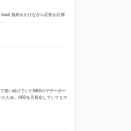
er-load: 負荷をかけながら応答を計測
ト…
んで使い続けていたNASのマザーボー
していたため。HDDを冗長化していてもマ